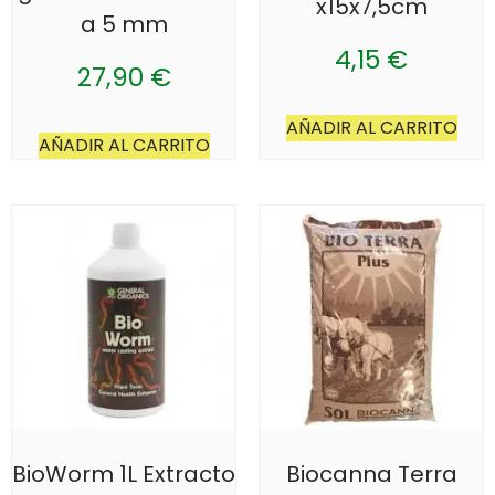
x15x7,5cm
a 5 mm
4,15
€
27,90
€
AÑADIR AL CARRITO
AÑADIR AL CARRITO
BioWorm 1L Extracto
Biocanna Terra