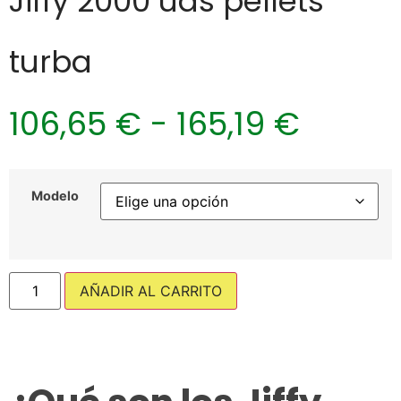
Jiffy 2000 uds pellets
turba
106,65
€
-
165,19
€
Modelo
AÑADIR AL CARRITO