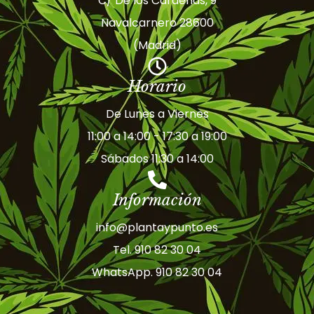
C/ De los Cardeñas, 9
Navalcarnero 28600
(Madrid)
Horario
De Lunes a Viernes
11:00 a 14:00 - 17:30 a 19:00
Sábados 11:30 a 14:00
Información
info@plantaypunto.es
Tel. 910 82 30 04
WhatsApp. 910 82 30 04