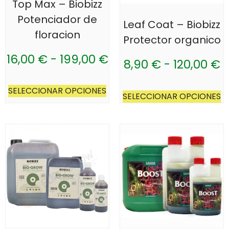
Top Max – Biobizz
Potenciador de
Leaf Coat – Biobizz
floracion
Protector organico
16,00
€
-
199,00
€
8,90
€
-
120,00
€
SELECCIONAR OPCIONES
SELECCIONAR OPCIONES