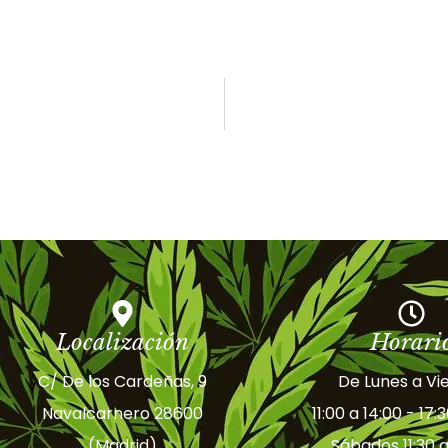
Localización
Horari
C/ De los Cardeñas, 9
De Lunes a Vi
Navalcarnero 28600
11:00 a 14:00 - 17:
(Madrid)
Sábados 11:30 a