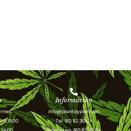
o
Información
ernes
info@plantaypunto.es
30 a 19:00
Tel. 910 82 30 04
 14:00
WhatsApp. 910 82 30 04