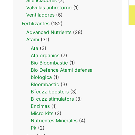
Silenciadores
(2)
Valvulas antiretorno
(1)
Ventiladores
(6)
Fertilizantes
(182)
Advanced Nutrients
(28)
Atami
(31)
Ata
(3)
Ata organics
(7)
Bio Bloombastic
(1)
Bio Defence Atami defensa
biológica
(1)
Bloombastic
(3)
B´cuzz boosters
(3)
B´cuzz stimulators
(3)
Enzimas
(1)
Micro kits
(3)
Nutrientes Minerales
(4)
Pk
(2)