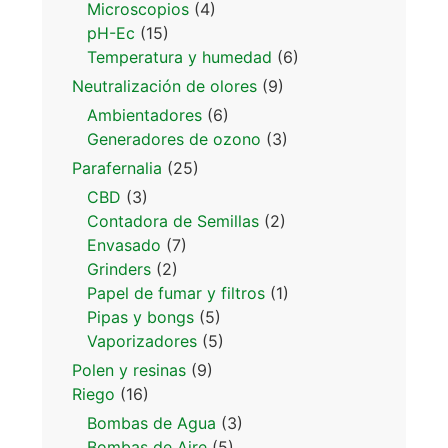
Microscopios
(4)
pH-Ec
(15)
Temperatura y humedad
(6)
Neutralización de olores
(9)
Ambientadores
(6)
Generadores de ozono
(3)
Parafernalia
(25)
CBD
(3)
Contadora de Semillas
(2)
Envasado
(7)
Grinders
(2)
Papel de fumar y filtros
(1)
Pipas y bongs
(5)
Vaporizadores
(5)
Polen y resinas
(9)
Riego
(16)
Bombas de Agua
(3)
Bombas de Aire
(5)