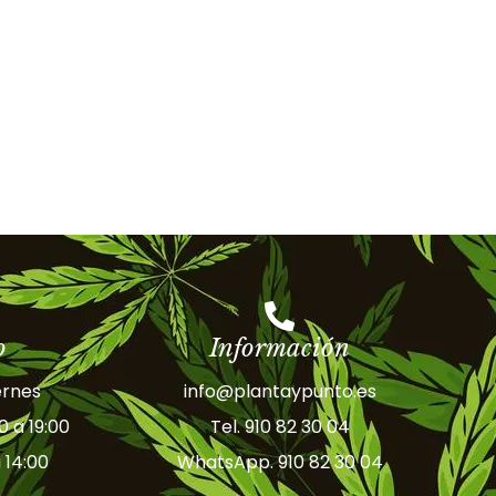
o
Información
ernes
info@plantaypunto.es
30 a 19:00
Tel. 910 82 30 04
 14:00
WhatsApp. 910 82 30 04