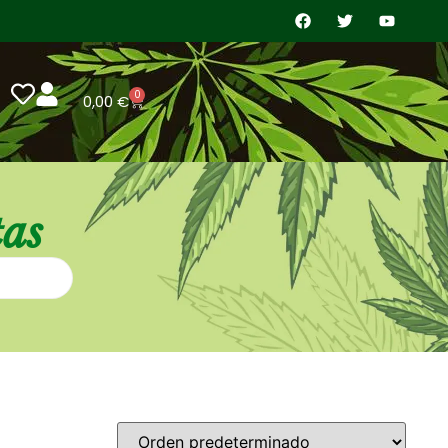
0
0,00
€
tas