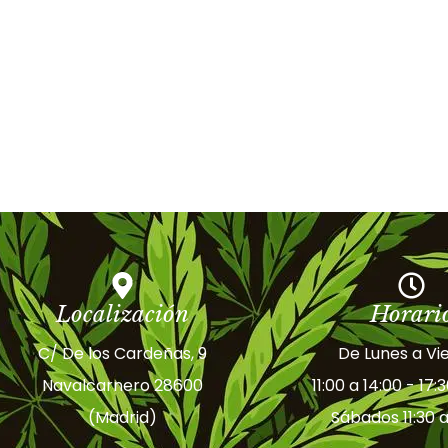
Localización
Horari
C/ De los Cardeñas, 9
De Lunes a Vi
Navalcarnero 28600
11:00 a 14:00 - 17:
(Madrid)
Sábados 11:30 a