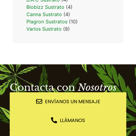
Biobizz Sustrato
(4)
Canna Sustrato
(4)
Plagron Sustratos
(10)
Varios Sustrato
(8)
Contacta con
Nosotros
ENVÍANOS UN MENSAJE
LLÁMANOS