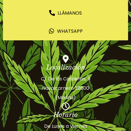
LLÁMANOS
WHATSAPP
Localización
C/ De los Cardeñas, 9
Navalcarnero 28600
(Madrid)
Horario
De Lunes a Viernes