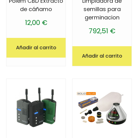
Polem CBD Extracto
Limpiadora de
de cáñamo
semillas para
germinacion
12,00
€
792,51
€
Añadir al carrito
Añadir al carrito