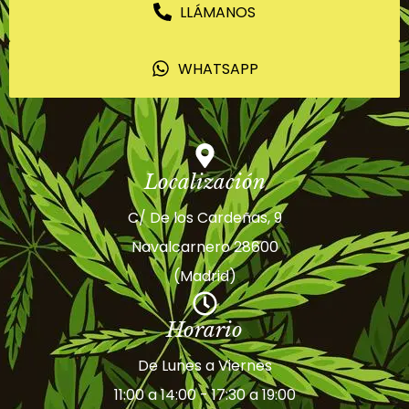
LLÁMANOS
WHATSAPP
Localización
C/ De los Cardeñas, 9
Navalcarnero 28600
(Madrid)
Horario
De Lunes a Viernes
11:00 a 14:00 - 17:30 a 19:00