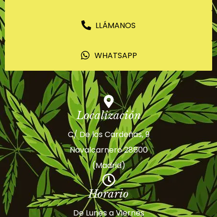
LLÁMANOS
WHATSAPP
Localización
C/ De los Cardeñas, 9
Navalcarnero 28600
(Madrid)
Horario
De Lunes a Viernes