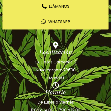
LLÁMANOS
WHATSAPP
Localización
C/ De los Cardeñas, 9
Navalcarnero 28600
(Madrid)
Horario
De Lunes a Viernes
11:00 a 14:00 - 17:30 a 19:00