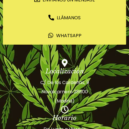
LLÁMANOS
WHATSAPP
Localización
C/ De los Cardeñas, 9
Navalcarnero 28600
(Madrid)
Horario