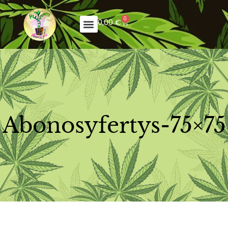
0
0,00
€
Abonosyfertys-75×75