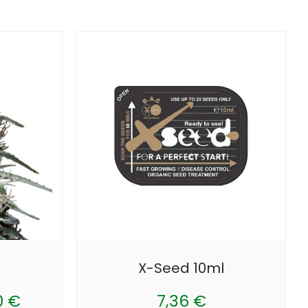
X-Seed 10ml
0
€
7,36
€