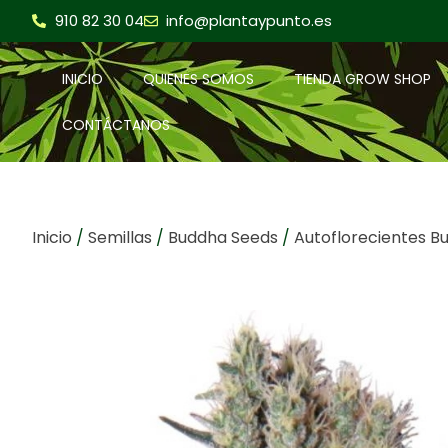
910 82 30 04
info@plantaypunto.es
INICIO
QUIENES SOMOS
TIENDA GROW SHOP
CONTÁCTANOS
Inicio
/
Semillas
/
Buddha Seeds
/
Autoflorecientes B