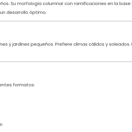
eños.
Su morfología columnar con ramificaciones en la base l
 un desarrollo óptimo.
ones y jardines pequeños.
Prefiere climas cálidos y soleados.
ientes formatos:
e: