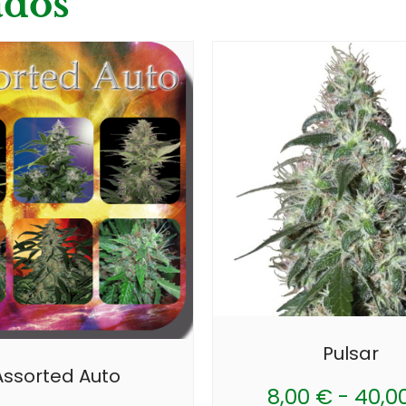
ados
Pulsar
Assorted Auto
8,00
€
-
40,0