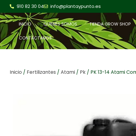
910 82 30 04
info@plantaypunto.es
INICIO
QUIENES SOMOS
TIENDA GROW SHOP
CONTÁCTANOS
Inicio
/
Fertilizantes
/
Atami
/
Pk
/ PK 13-14 Atami Co