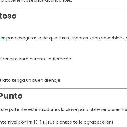
ara obtener cosechas abundantes.
toso
er
para asegurarte de que tus nutrientes sean absorbidos
 rendimiento durante la floración.
strato tenga un buen drenaje.
Punto
 Este potente estimulador es la clave para obtener cosecha
ente nivel con PK 13-14. ¡Tus plantas te lo agradecerán!