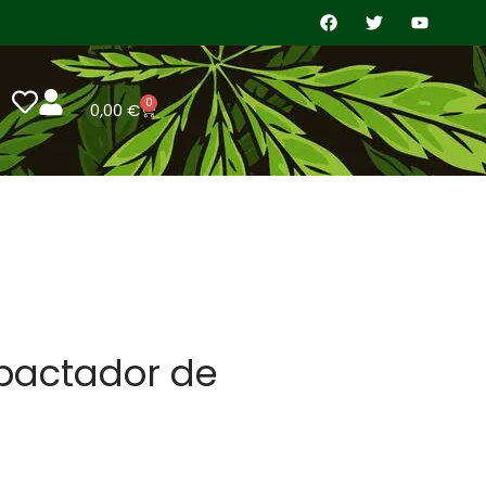
0
0,00
€
pactador de