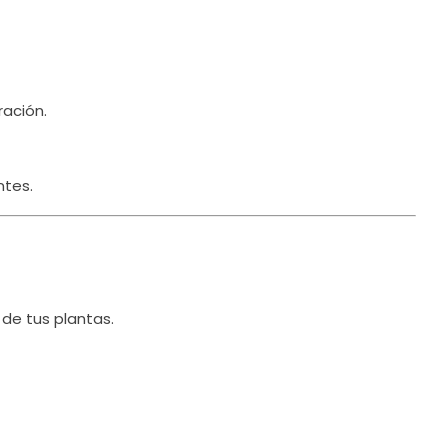
ración.
ntes.
 de tus plantas.