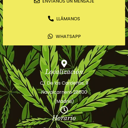
ENVÍANOS UN MENSAJE
LLÁMANOS
WHATSAPP
Localización
C/ De los Cardeñas, 9
Navalcarnero 28600
(Madrid)
Horario