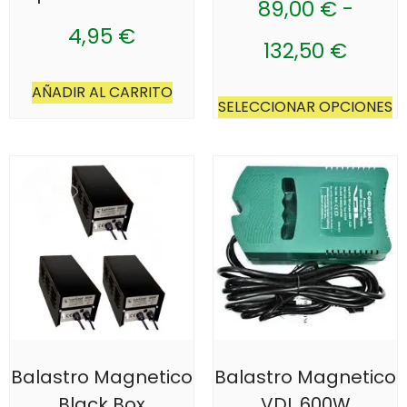
89,00
€
-
4,95
€
132,50
€
AÑADIR AL CARRITO
SELECCIONAR OPCIONES
Balastro Magnetico
Balastro Magnetico
Black Box
VDL 600W