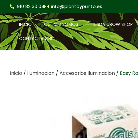
910 82 30 04
info@plantaypunto.es
INICIO
QUIENES SOMOS
TIENDA GROW SHOP
CONTÁCTANOS
Inicio
/
Iluminacion
/
Accesorios Iluminacion
/ Easy Ro