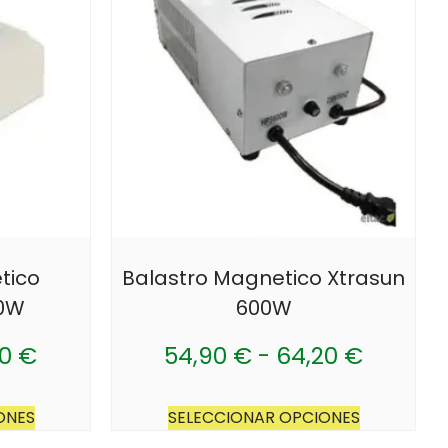
tico
Balastro Magnetico Xtrasun
00W
600W
80
€
54,90
€
-
64,20
€
ONES
SELECCIONAR OPCIONES