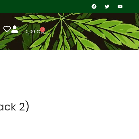
0
0,00
€
ack 2)