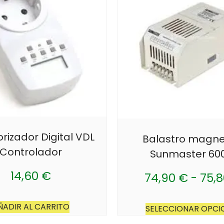
izador Digital VDL
Balastro magne
Controlador
Sunmaster 6
14,60
€
74,90
€
-
75,
ÑADIR AL CARRITO
SELECCIONAR OPCI