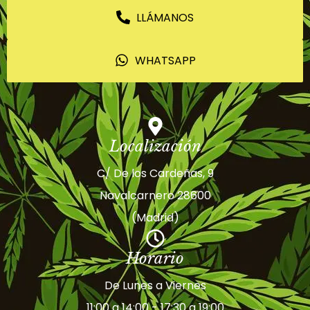
LLÁMANOS
WHATSAPP
Localización
C/ De los Cardeñas, 9
Navalcarnero 28600
(Madrid)
Horario
De Lunes a Viernes
11:00 a 14:00 - 17:30 a 19:00