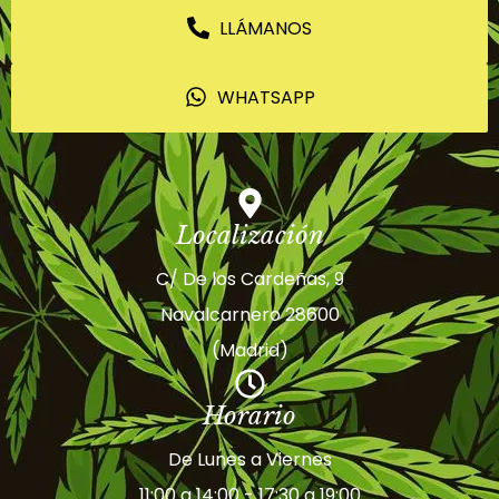
LLÁMANOS
WHATSAPP
Localización
C/ De los Cardeñas, 9
Navalcarnero 28600
(Madrid)
Horario
De Lunes a Viernes
11:00 a 14:00 - 17:30 a 19:00