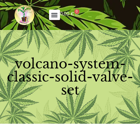
0
0,00
€
volcano-system-
classic-solid-valve-
set