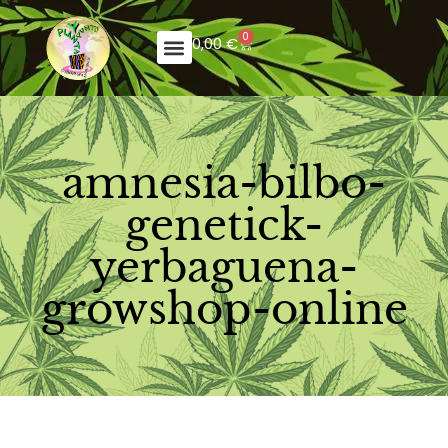
0
0,00
€
amnesia-bilbo-
genetick-
yerbaguena-
growshop-online