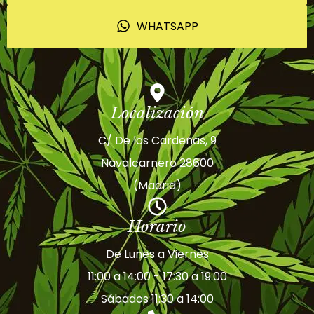
WHATSAPP
Localización
C/ De los Cardeñas, 9
Navalcarnero 28600
(Madrid)
Horario
De Lunes a Viernes
11:00 a 14:00 - 17:30 a 19:00
Sábados 11:30 a 14:00