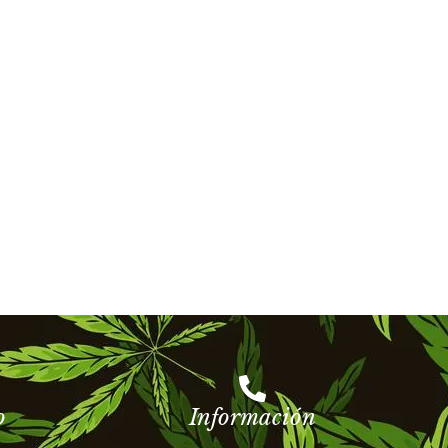
o
Información