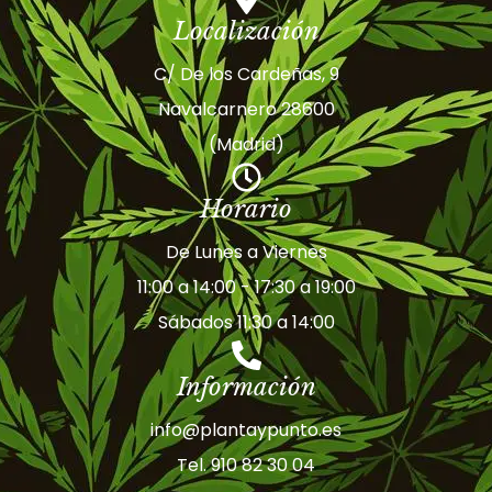
Localización
C/ De los Cardeñas, 9
Navalcarnero 28600
(Madrid)
Horario
De Lunes a Viernes
11:00 a 14:00 - 17:30 a 19:00
Sábados 11:30 a 14:00
Información
info@plantaypunto.es
Tel. 910 82 30 04