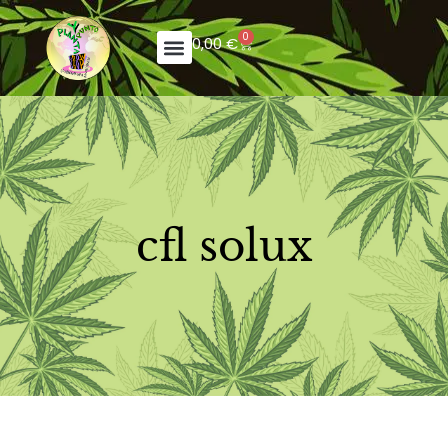
0
0,00
€
cfl solux