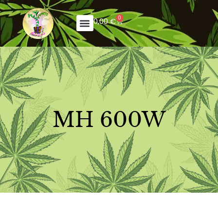
0
0,00
€
MH 600W