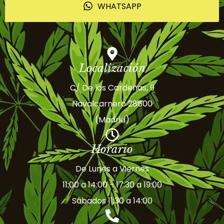
WHATSAPP
Localización
C/ De los Cardeñas, 9
Navalcarnero 28600
(Madrid)
Horario
De Lunes a Viernes
11:00 a 14:00 - 17:30 a 19:00
Sábados 11:30 a 14:00