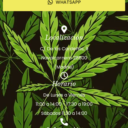
WHATSAPP
Localización
C/ De los Cardeñas, 9
Navalcarnero 28600
(Madrid)
Horario
De Lunes a Viernes
11:00 a 14:00 - 17:30 a 19:00
Sábados 11:30 a 14:00