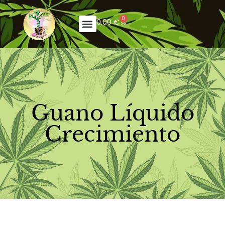
0
0,00
€
Guano Líquido
Crecimiento