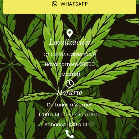
WHATSAPP
Localización
C/ De los Cardeñas, 9
Navalcarnero 28600
(Madrid)
Horario
De Lunes a Viernes
11:00 a 14:00 - 17:30 a 19:00
Sábados 11:30 a 14:00