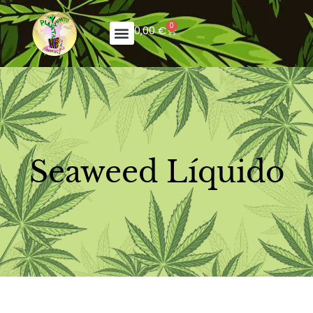
0
0,00
€
Seaweed Líquido