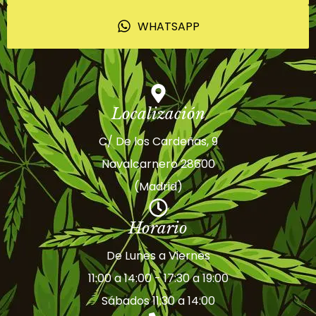
WHATSAPP
Localización
C/ De los Cardeñas, 9
Navalcarnero 28600
(Madrid)
Horario
De Lunes a Viernes
11:00 a 14:00 - 17:30 a 19:00
Sábados 11:30 a 14:00