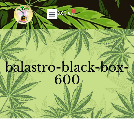
0
0,00
€
balastro-black-box-
600