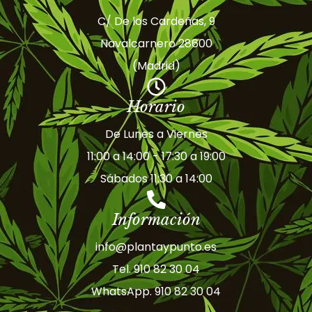
C/ De los Cardeñas, 9
Navalcarnero 28600
(Madrid)
Horario
De Lunes a Viernes
11:00 a 14:00 - 17:30 a 19:00
Sábados 11:30 a 14:00
Información
info@plantaypunto.es
Tel. 910 82 30 04
WhatsApp. 910 82 30 04