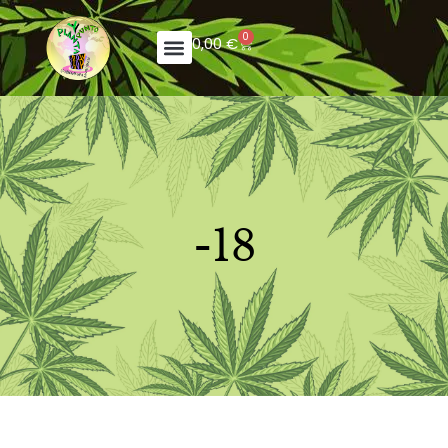
0
0,00
€
-18